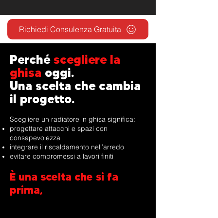
Richiedi Consulenza Gratuita
Perché
scegliere la
ghisa
oggi.
Una scelta che cambia
il progetto.
Scegliere un radiatore in ghisa significa:
progettare attacchi e spazi con
consapevolezza
integrare il riscaldamento nell’arredo
evitare compromessi a lavori finiti
È una scelta che si fa
prima,
quando la casa è ancora
un’idea.