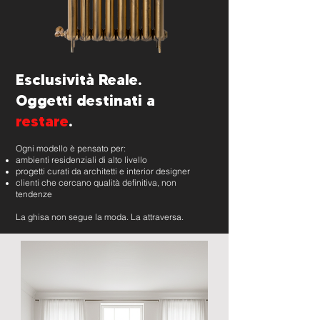
Esclusività Reale.
Oggetti destinati a
restare
.
Ogni modello è pensato per:
ambienti residenziali di alto livello
progetti curati da architetti e interior designer
clienti che cercano qualità definitiva, non
tendenze
La ghisa non segue la moda.
La attraversa.