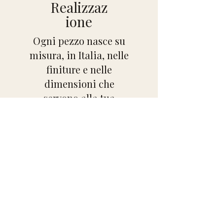
Realizzaz
ione
Ogni pezzo nasce su
misura, in Italia, nelle
finiture e nelle
dimensioni che
servono alla tua
stanza.
Consegna e
garanzia
​15 anni di garanzia e la
promessa soddisfatti o
rimborsati. Decidi tu,