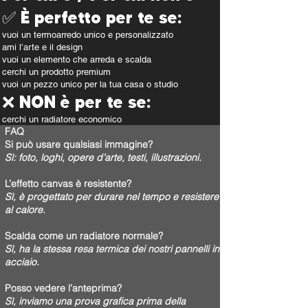
✅ È perfetto per te se:
vuoi un termoarredo unico e personalizzato
ami l’arte e il design
vuoi un elemento che arreda e scalda
cerchi un prodotto premium
vuoi un pezzo unico per la tua casa o studio
❌ NON è per te se:
cerchi un radiatore economico
FAQ
vuoi un prodotto standard
Si può usare qualsiasi immagine?
non ti interessa la personalizzazione
Sì: foto, loghi, opere d’arte, testi, illustrazioni.
L’effetto canvas è resistente?
Sì, è progettato per durare nel tempo e resistere
al calore.
Scalda come un radiatore normale?
Sì, ha la stessa resa termica dei nostri pannelli in
acciaio.
Posso vedere l’anteprima?
Sì, inviamo una prova grafica prima della