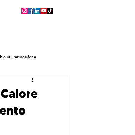
consulenza, assistenza,
gratuita, sempre!
d
intervista
Blog
Links
io sul termosifone
 Calore
mento