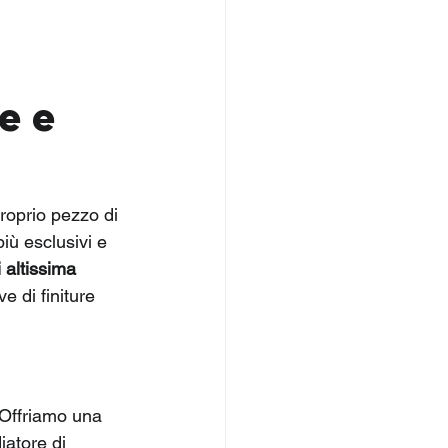
e e 
proprio pezzo di 
iù esclusivi e 
 altissima 
e di finiture 
 Offriamo una 
iatore di 