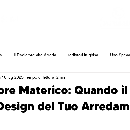
factory
ghisa S&G
alluminio
multy
abc
downloa
da
Il Radiatore che Arreda
radiatori in ghisa
Uno Specch
i
10 lug 2025
Tempo di lettura: 2 min
tore Materico: Quando il
 Design del Tuo Arreda