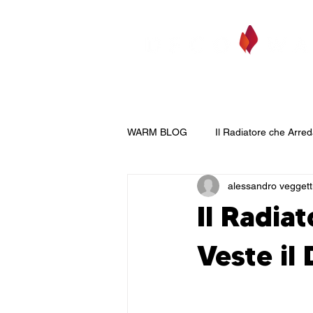
specchi&lavagne
materici
art 
WARM BLOG
Il Radiatore che Arre
alessandro veggett
Uno Specchio sul termosifone
Il Radia
Veste il