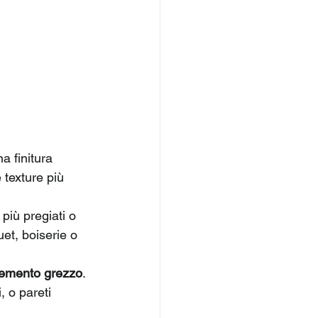
a finitura 
 texture più 
 più pregiati o 
uet, boiserie o 
emento grezzo
. 
 o pareti 