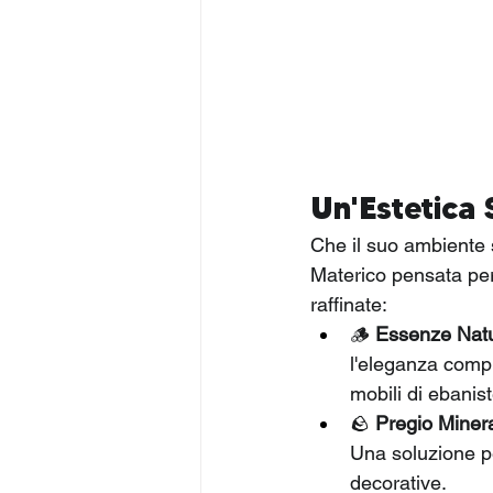
Un'Estetica 
Che il suo ambiente s
Materico pensata per 
raffinate:
🪵 
Essenze Natu
l'eleganza compl
mobili di ebanist
🪨 
Pregio Minera
Una soluzione pe
decorative.