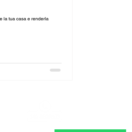
stenza,
sempre!