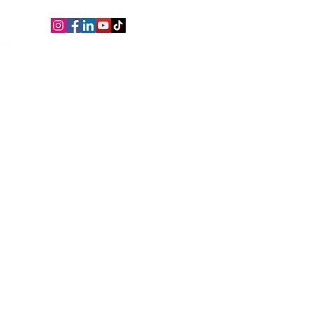
consulenza, assistenza,
gratuita, sempre!
d
intervista
Blog
Links