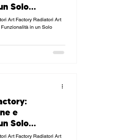
 un Solo
over
ri Art Factory Radiatori Art
 Funzionalità in un Solo
actory:
one e
 un Solo
over
ri Art Factory Radiatori Art