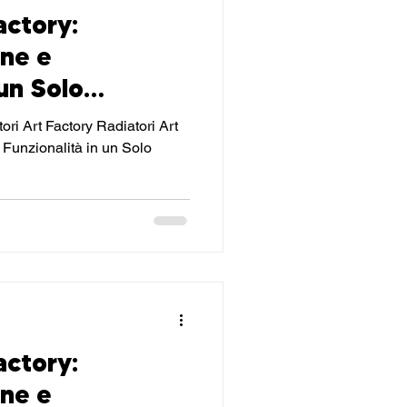
actory:
one e
 un Solo
over
ri Art Factory Radiatori Art
 Funzionalità in un Solo
actory:
one e