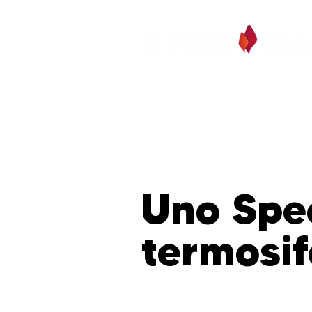
specchi&lavagne
materici
art 
Uno Spec
termosi