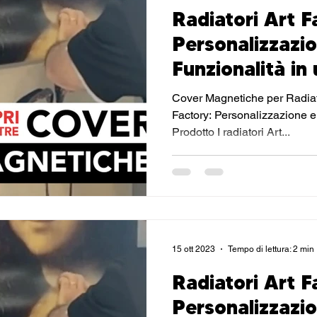
Radiatori Art F
Personalizzazi
Funzionalità in
Prodotto: Le C
Cover Magnetiche per Radiato
Magnetiche
Factory: Personalizzazione e
Prodotto I radiatori Art...
15 ott 2023
Tempo di lettura: 2 min
Radiatori Art F
Personalizzazi