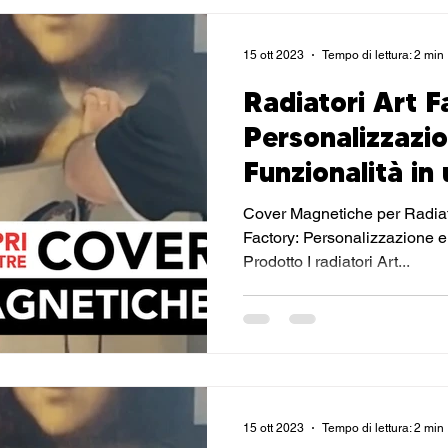
15 ott 2023
Tempo di lettura: 2 min
Radiatori Art F
Personalizzazi
Funzionalità in
Prodotto: Le C
Cover Magnetiche per Radiato
Magnetiche
Factory: Personalizzazione e
Prodotto I radiatori Art...
15 ott 2023
Tempo di lettura: 2 min