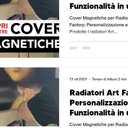
Funzionalità in
Prodotto: Le C
Cover Magnetiche per Radiato
Magnetiche
Factory: Personalizzazione e
Prodotto I radiatori Art...
15 ott 2023
Tempo di lettura: 2 min
Radiatori Art F
Personalizzazi
Funzionalità in
Prodotto: Le C
Cover Magnetiche per Radiato