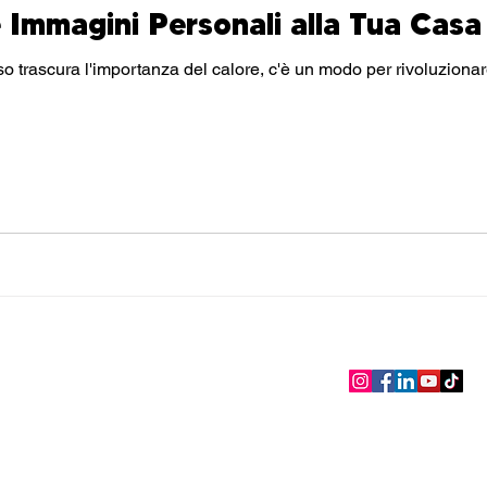
 Immagini Personali alla Tua Casa
mportanza del calore, c'è un modo per rivoluzionare la tua casa e renderla
warm
 De Gasperi 35
consulenza, assi
gratuita, 
 Ravenna - Italy
deco-warm.it
+39 0544201168