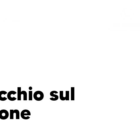
factory
ghisa S&G
alluminio
multy
abc
downloa
chio sul
fone