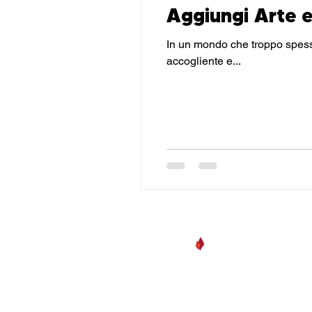
Aggiungi Arte e
In un mondo che troppo spesso trascura l'i
accogliente e...
deco-
Via A.
48121,
info@
Tel: 