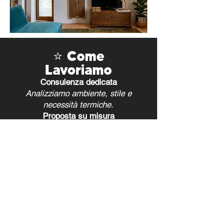
⭐ Come
Lavoriamo
Consulenza dedicata
Analizziamo ambiente, stile e
necessità termiche.
Proposta su misura
Selezioniamo modello, potenza
e finitura.
Produzione artigianale
Specchio vero, materiali di
qualità, controllo rigoroso.
Supporto tecnico
completo Dalla scelta
all’installazione.