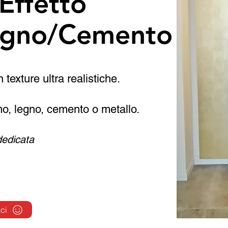
Effetto
gno/Cemento
texture ultra realistiche.
mo, legno, cemento o metallo.
dedicata
ci