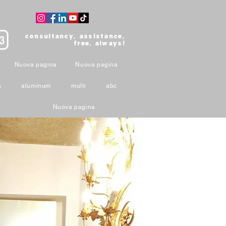
consultancy, assistance,
free, always!
Nuova pagina
Nuova pagina
n
aluminum
multi
abc
Nuova pagina