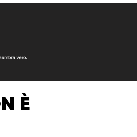
 sembra vero.
ON È