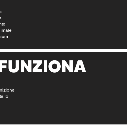
a
o
nte
nimale
mium
FUNZIONA
inizione
allo