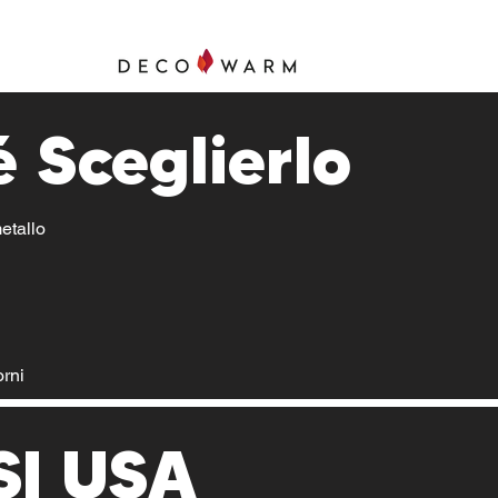
 Sceglierlo
etallo
orni
SI USA