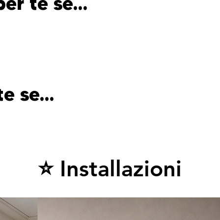
per te se…
te se…
​⭐ Installazioni