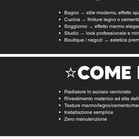
Bagno → stile moderno, effetto sp
Cucina → finiture legno o cement
Soggiorno → effetto marmo elega
Studio → look professionale e mi
Boutique / negozi → estetica pre
⭐COME 
Radiatore in acciaio verniciato
Rivestimento materico ad alta def
Texture marmo/legno/cemento/met
Installazione semplice
Zero manutenzione